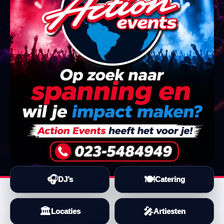
🎧
🍽️
DJ’s
Catering
🏛️
🎤
Locaties
Artiesten