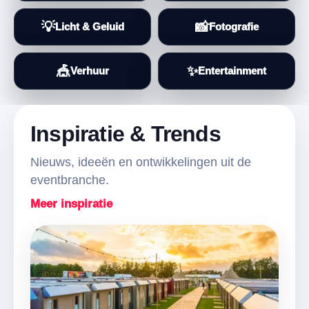
💡
📸
Licht & Geluid
Fotografie
🎪
✨
Verhuur
Entertainment
Inspiratie & Trends
Nieuws, ideeën en ontwikkelingen uit de
eventbranche.
Meer inspiratie