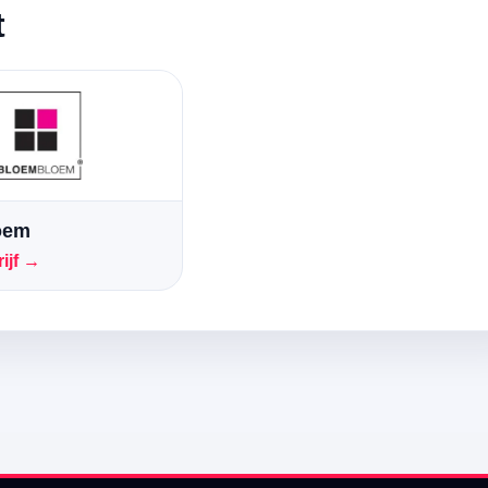
t
oem
ijf →