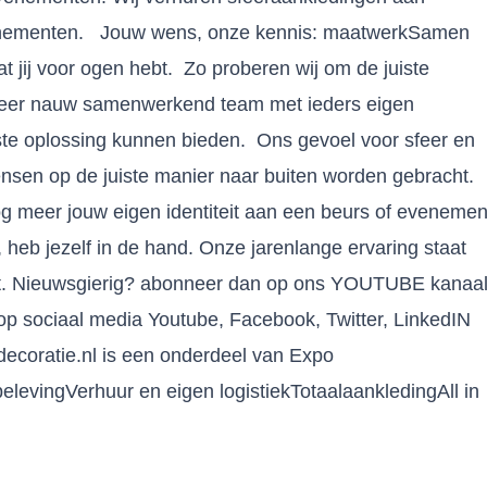
venementen. Jouw wens, onze kennis: maatwerkSamen
t jij voor ogen hebt. Zo proberen wij om de juiste
n zeer nauw samenwerkend team met ieders eigen
juiste oplossing kunnen bieden. Ons gevoel voor sfeer en
 wensen op de juiste manier naar buiten worden gebracht.
og meer jouw eigen identiteit aan een beurs of evenemen
n, heb jezelf in de hand. Onze jarenlange ervaring staat
taat. Nieuwsgierig? abonneer dan op ons YOUTUBE kanaa
op sociaal media Youtube, Facebook, Twitter, LinkedIN
ecoratie.nl is een onderdeel van Expo
elevingVerhuur en eigen logistiekTotaalaankledingAll in