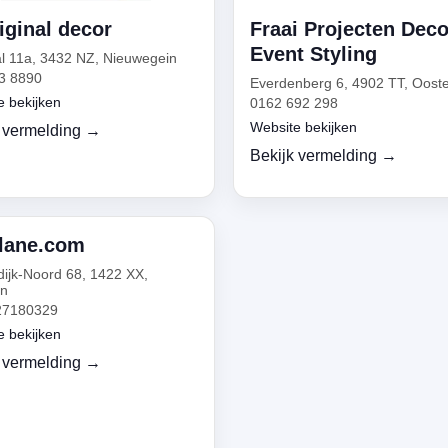
iginal decor
Fraai Projecten Deco
Event Styling
l 11a, 3432 NZ, Nieuwegein
3 8890
Everdenberg 6, 4902 TT, Oost
e bekijken
0162 692 298
Website bekijken
 vermelding →
Bekijk vermelding →
lane.com
dijk-Noord 68, 1422 XX,
rn
27180329
e bekijken
 vermelding →