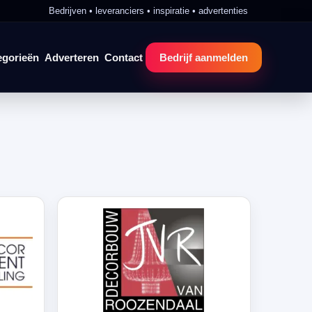
Bedrijven • leveranciers • inspiratie • advertenties
egorieën
Adverteren
Contact
Bedrijf aanmelden