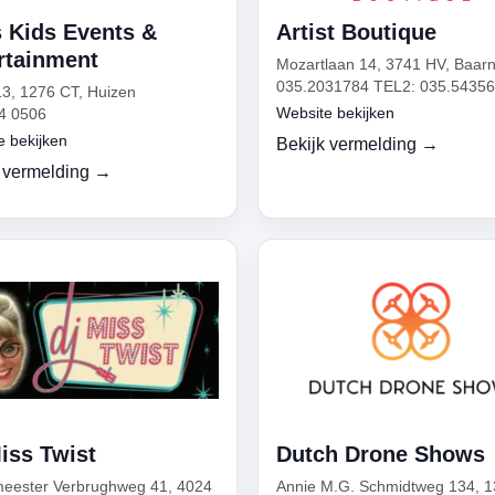
s Kids Events &
Artist Boutique
rtainment
Mozartlaan 14, 3741 HV, Baar
035.2031784 TEL2: 035.5435
13, 1276 CT, Huizen
Website bekijken
4 0506
e bekijken
Bekijk vermelding →
 vermelding →
iss Twist
Dutch Drone Shows
eester Verbrughweg 41, 4024
Annie M.G. Schmidtweg 134, 