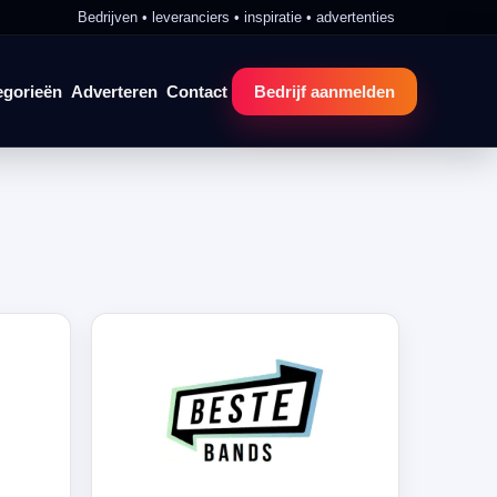
Bedrijven • leveranciers • inspiratie • advertenties
egorieën
Adverteren
Contact
Bedrijf aanmelden