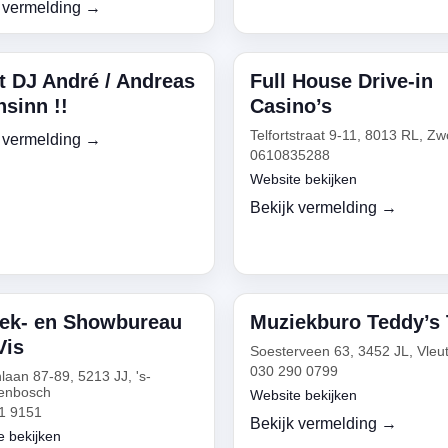
 vermelding →
t DJ André / Andreas
Full House Drive-in
sinn !!
Casino’s
Telfortstraat 9-11, 8013 RL, Zw
 vermelding →
0610835288
Website bekijken
Bekijk vermelding →
ek- en Showbureau
Muziekburo Teddy’s
Vis
Soesterveen 63, 3452 JL, Vleu
030 290 0799
laan 87-89, 5213 JJ, 's-
enbosch
Website bekijken
1 9151
Bekijk vermelding →
e bekijken