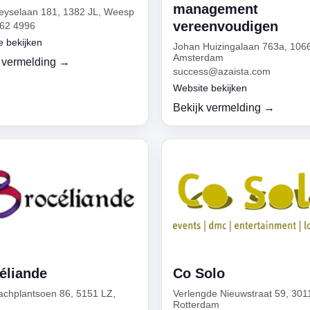
management
yselaan 181, 1382 JL, Weesp
vereenvoudigen
462 4996
e bekijken
Johan Huizingalaan 763a, 106
Amsterdam
 vermelding →
success@azaista.com
Website bekijken
Bekijk vermelding →
éliande
Co Solo
achplantsoen 86, 5151 LZ,
Verlengde Nieuwstraat 59, 301
n
Rotterdam