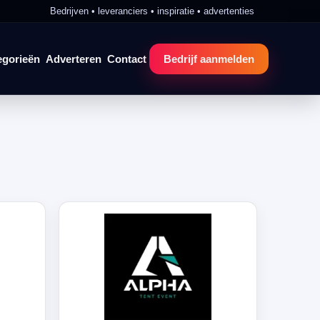
Bedrijven • leveranciers • inspiratie • advertenties
egorieën
Adverteren
Contact
Bedrijf aanmelden