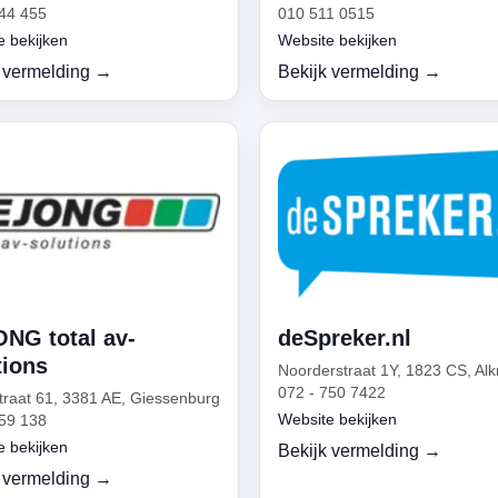
44 455
010 511 0515
e bekijken
Website bekijken
 vermelding →
Bekijk vermelding →
NG total av-
deSpreker.nl
tions
Noorderstraat 1Y, 1823 CS, Al
072 - 750 7422
traat 61, 3381 AE, Giessenburg
Website bekijken
59 138
e bekijken
Bekijk vermelding →
 vermelding →