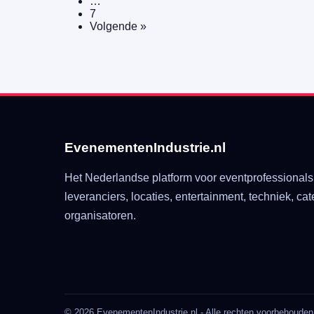
…
7
Volgende »
EvenementenIndustrie.nl
Het Nederlandse platform voor eventprofessionals
leveranciers, locaties, entertainment, techniek, cat
organisatoren.
© 2026 EvenementenIndustrie.nl - Alle rechten voorbehouden