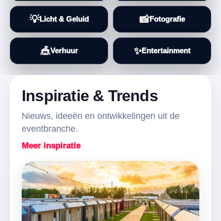
💡
📸
Licht & Geluid
Fotografie
🎪
✨
Verhuur
Entertainment
Inspiratie & Trends
Nieuws, ideeën en ontwikkelingen uit de
eventbranche.
Meer inspiratie