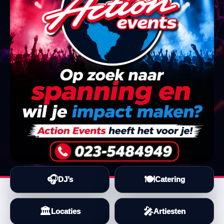
🎧
🍽️
DJ’s
Catering
🏛️
🎤
Locaties
Artiesten